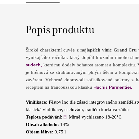
Popis produktu
Široké charakterní cuvée z
nejlepších vinic Grand Cru
v
vynikajícího ročníku, který dopřál hroznům mnoho slun
sudech,
které mu dodaly bohatost aromat a komplexitu. 
je krémová se strukturovaným plným tělem a komple
závěrem. Výborně doprovodí sofistikované pokrmy z ho
Hachis Parmentier.
receptem na francouzskou klasiku
Vinifikace:
Pěstováno dle zásad integrovaného zemědělstv
klasická vinifikace, scelování, tradiční korková zátka
⍰
Teplota podávání:
Mírně vychlazeno 18-20°C
Obsah alkoholu:
14%
Objem láhve:
0,75 l