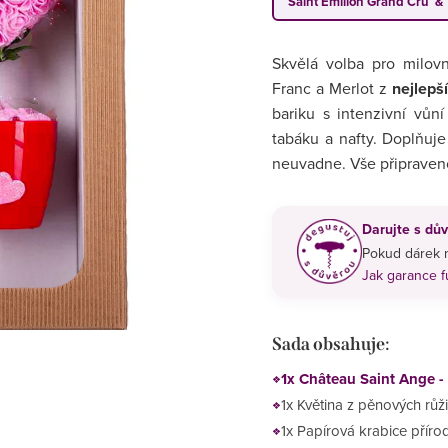
Saint Émilion Grand Cru &
Skvělá volba pro milov
Franc a Merlot z
nejlepš
bariku s intenzivní vůn
tabáku a nafty. Doplňuje
neuvadne. Vše připraveno 
Darujte s dův
Pokud dárek n
Jak garance 
Sada obsahuje:
1x Château Saint Ange -
1x Květina z pěnových růži
1x Papírová krabice příro