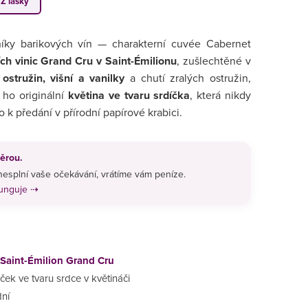
 Z lásky
níky barikových vín — charakterní cuvée Cabernet
ích vinic Grand Cru v Saint-Émilionu
, zušlechtěné v
í
ostružin, višní a vanilky
a chutí zralých ostružin,
 ho originální
květina ve tvaru srdíčka
, která nikdy
k předání v přírodní papírové krabici.
ěrou.
esplní vaše očekávání, vrátíme vám peníze.
funguje ⇢
 Saint-Émilion Grand Cru
ček ve tvaru srdce v květináči
dní