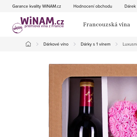
Přejít
Garance kvality WiNAM.cz
Hodnocení obchodu
Dárek 
na
obsah
Francouzská vína
Dárkové víno
Dárky s 1 vínem
Luxusní
Domů