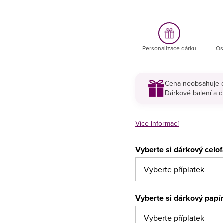
Personalizace dárku
Os
Cena neobsahuje d
Dárkové balení a d
Více informací
Vyberte si dárkový celo
Vyberte si dárkový papí