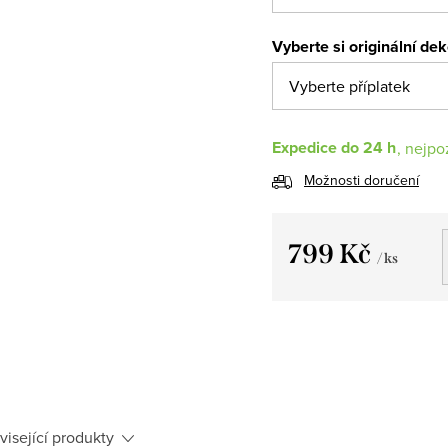
Vyberte si originální de
Expedice do 24 h
Možnosti doručení
799 Kč
/ ks
Měrná
cena:
visející produkty