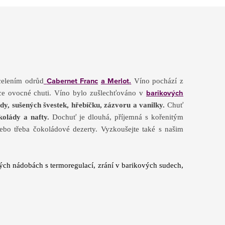
Cabernet Franc
a Merlot
.
celením odrůd
Víno pochází z
barikových
dce ovocné chuti. Víno bylo zušlechťováno v
dy, sušených švestek, hřebíčku, zázvoru a vanilky.
Chuť
okolády a nafty.
Dochuť je dlouhá, příjemná s kořenitým
bo třeba čokoládové dezerty. Vyzkoušejte také s našim
ých nádobách s termoregulací, zrání v barikových sudech,