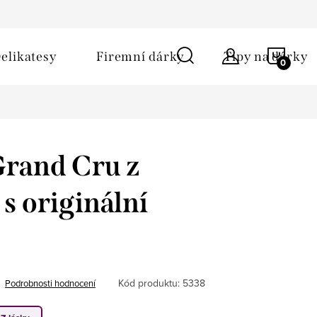
ů
Obchodní podmínky
Kontakt
Napište nám
NÁKU
elikatesy
Firemní dárky
Tipy na dárky
KOŠÍ
Grand Cru z
s originální
Kód produktu:
5338
Podrobnosti hodnocení