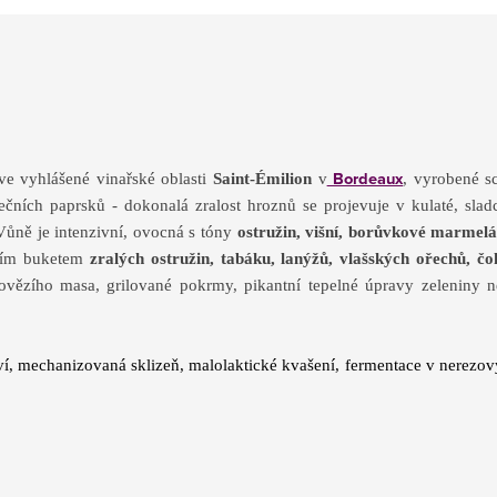
Bordeaux
e vyhlášené vinařské oblasti
Saint-Émilion
v
, vyrobené s
ečních paprsků - dokonalá zralost hroznů se projevuje v kulaté, sla
Vůně je intenzivní, ovocná s tóny
ostružin, višní, borůvkové marmelá
xním buketem
zralých ostružin, tabáku, lanýžů, vlašských ořechů, č
vězího masa, grilované pokrmy, pikantní tepelné úpravy zeleniny ne
í, mechanizovaná sklizeň, malolaktické kvašení, fermentace v nerezov