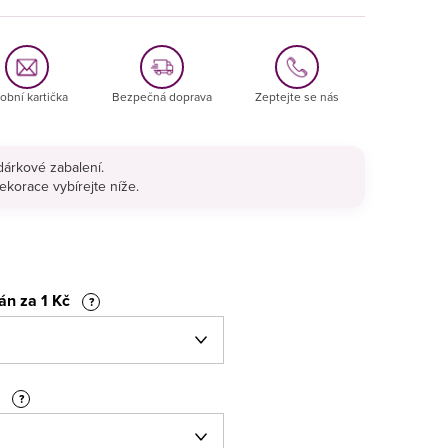
obní kartička
Bezpečná doprava
Zeptejte se nás
árkové zabalení.
ekorace vybírejte níže.
fán za 1 Kč
?
r
?