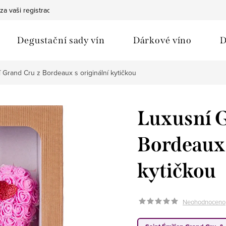
za vaši registraci
Bezpečná doprava
Ochrana osobních údaj
Degustační sady vín
Dárkové víno
D
 Grand Cru z Bordeaux s originální kytičkou
Luxusní 
Bordeaux 
kytičkou
Neohodnoceno