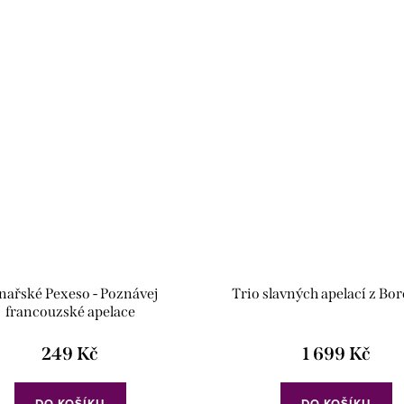
nařské Pexeso - Poznávej
Trio slavných apelací z Bo
francouzské apelace
249 Kč
1 699 Kč
DO KOŠÍKU
DO KOŠÍKU