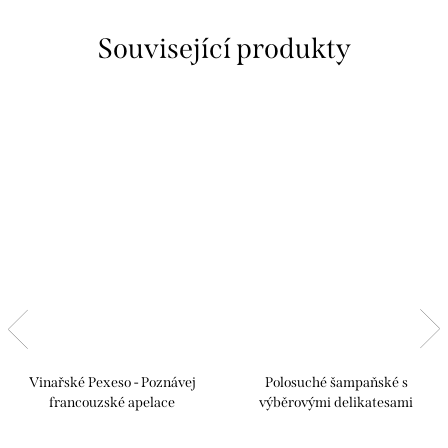
Související produkty
Vinařské Pexeso - Poznávej
Polosuché šampaňské s
francouzské apelace
výběrovými delikatesami