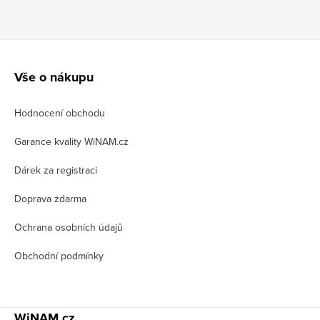
Z
á
Vše o nákupu
p
Hodnocení obchodu
a
t
Garance kvality WiNAM.cz
í
Dárek za registraci
Doprava zdarma
Ochrana osobních údajů
Obchodní podmínky
WiNAM.cz