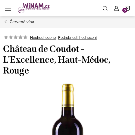
Přejít
N
na
obsah
Červená vína
K
Neohodnoceno
Podrobnosti hodnocení
Château de Coudot -
L'Excellence, Haut-Médoc,
Rouge