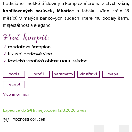
hedvábné, měkké třísloviny a komplexní aroma zralých
višní,
konfitovaných borůvek, lékořice
a tabáku. Víno zrálo 18
měsíců v malých barikových sudech, které mu dodaly šarm,
majestátnost a eleganci.
✓
medailový šampion
✓
luxusní barikové víno
✓
ikonická vinařská oblast Haut-Médoc
Více informací
Expedice do 24 h
12.8.2026
Možnosti doručení