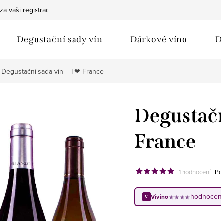
za vaši registraci
Bezpečná doprava
Ochrana osobních údaj
Degustační sady vín
Dárkové víno
D
Degustační sada vín – I ❤︎ France
Degustační
France
1 hodnocení
Po
hodnocen
Vivino
★★★★
V