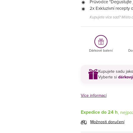
Průvodce "Degustujte 
2x Exkluzivní recepty 
Kupujete více sad? Místo d
Dárkové balení
Do
Kupujete sadu jak
Vyberte si
dárkový
Více informací
Expedice do 24 h
Možnosti doručení