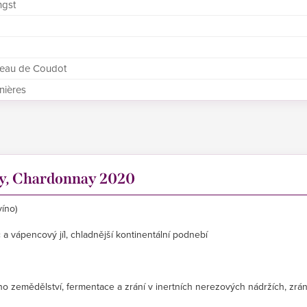
ngst
eau de Coudot
nières
ry, Chardonnay 2020
íno)
 vápencový jíl, chladnější kontinentální podnebí
 zemědělství, fermentace a zrání v inertních nerezových nádržích, zrán