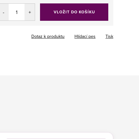
VLOŽIT DO KOŠÍKU
Dotaz k produktu
Hlídací pes
Tisk