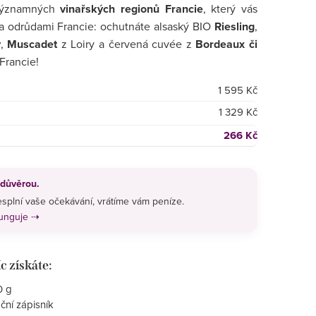
 významných
vinařských regionů Francie
, který vás
 a odrůdami Francie: ochutnáte alsaský BIO
Riesling
,
y
,
Muscadet
z Loiry a červená cuvée z
Bordeaux či
 Francie!
1 595 Kč
1 329 Kč
266 Kč
 důvěrou.
splní vaše očekávání, vrátíme vám peníze.
funguje ⇢
c získáte:
0 g
ční zápisník