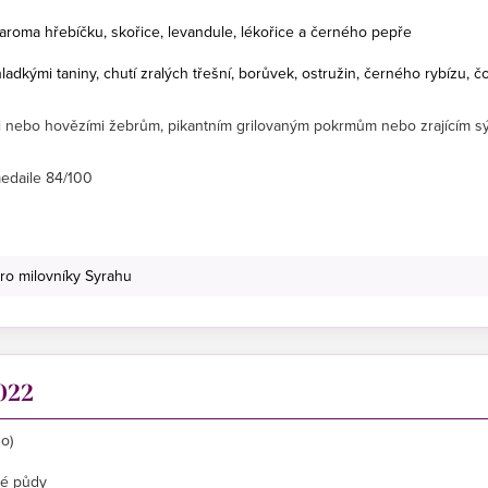
m aroma hřebíčku, skořice, levandule, lékořice a černého pepře
dkými taniny, chutí zralých třešní, borůvek, ostružin, černého rybízu, č
i nebo hovězími žebrům, pikantním grilovaným pokrmům nebo zrajícím s
 medaile 84/100
ro milovníky Syrahu
022
o)
té půdy