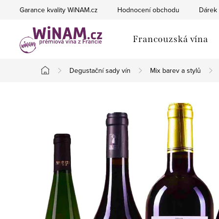
Přejít
Garance kvality WiNAM.cz
Hodnocení obchodu
Dárek 
na
obsah
Francouzská vína
Degustační sady vín
Mix barev a stylů
Domů