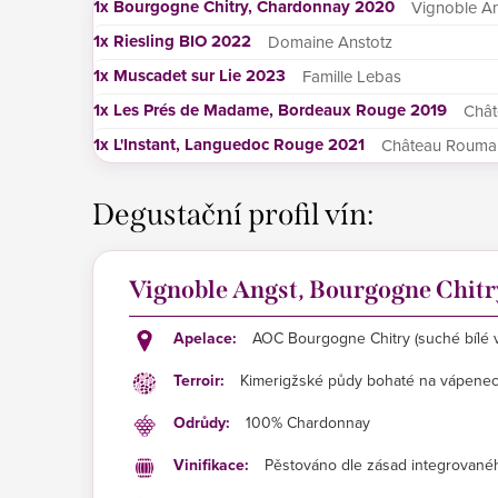
1x
Bourgogne Chitry, Chardonnay 2020
Vignoble A
1x
Riesling BIO 2022
Domaine Anstotz
1x
Muscadet sur Lie 2023
Famille Lebas
1x
Les Prés de Madame, Bordeaux Rouge 2019
Chât
1x
L'Instant, Languedoc Rouge 2021
Château Rouma
Degustační profil vín:
Vignoble Angst, Bourgogne Chit
Apelace:
AOC Bourgogne Chitry (suché bílé v
Terroir:
Kimerigžské půdy bohaté na vápenec a
Odrůdy:
100% Chardonnay
Vinifikace:
Pěstováno dle zásad integrovaného