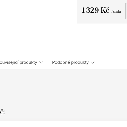
1 329 Kč
/ sada
Měrná
cena:
ouvisející produkty
Podobné produkty
ě: