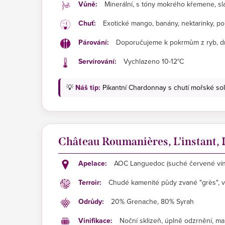
Vůně:
Minerální, s tóny mokrého křemene, s
Chuť:
Exotické mango, banány, nektarinky, 
Párování:
Doporučujeme k pokrmům z ryb, dr
Servírování:
Vychlazeno 10-12°C
💡
Náš tip:
Pikantní Chardonnay s chutí mořské soli
Château Roumanières, L'instant,
Apelace:
AOC Languedoc (suché červené vín
Terroir:
Chudé kamenité půdy zvané "grès", vl
Odrůdy:
20% Grenache, 80% Syrah
Vinifikace:
Noční sklizeň, úplně odzrnění, ma