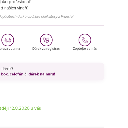
jako profesionál"
od našich vinařů
uplicitních dárků obdržíte delikatesy z Francie!
prava zdarma
Dárek za registraci
Zeptejte se nás
o dárek?
 box
,
celofán
či
dárek na míru!
12.8.2026