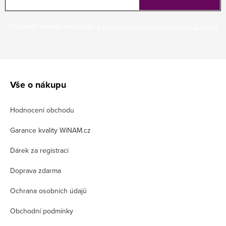
Vložením e-mailu souhlasíte s
podmínkami ochrany osobních údajů
Z
á
Vše o nákupu
p
Hodnocení obchodu
a
t
Garance kvality WiNAM.cz
í
Dárek za registraci
Doprava zdarma
Ochrana osobních údajů
Obchodní podmínky