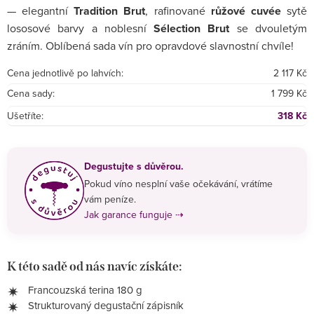
— elegantní
Tradition Brut
, rafinované
růžové cuvée
sytě
lososové barvy a noblesní
Sélection Brut
se dvouletým
zráním. Oblíbená sada vín pro opravdové slavnostní chvíle!
Cena jednotlivě po lahvích:
2 117 Kč
Cena sady:
1 799 Kč
Ušetříte:
318 Kč
Degustujte s důvěrou.
Pokud víno nesplní vaše očekávání, vrátíme
vám peníze.
Jak garance funguje ⇢
K této sadě od nás navíc získáte:
Francouzská terina 180 g
Strukturovaný degustační zápisník