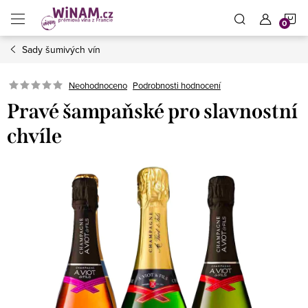
Přejít
N
na
obsah
Sady šumivých vín
K
Neohodnoceno
Podrobnosti hodnocení
Pravé šampaňské pro slavnostní
chvíle