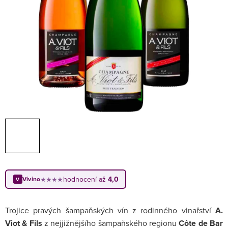
hodnocení až
4,0
Vivino
★★★★
V
Trojice pravých šampaňských vín z rodinného vinařství
A.
Viot & Fils
z nejjižnějšího šampaňského regionu
Côte de Bar