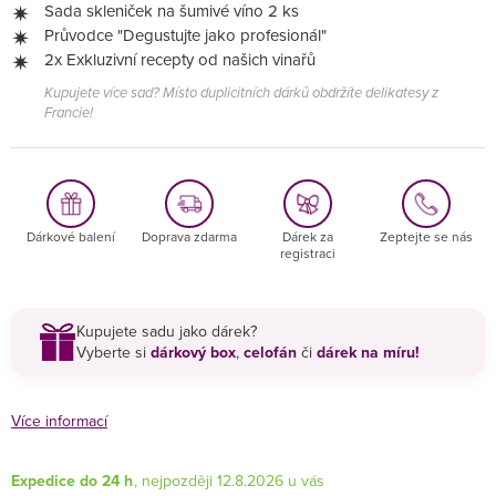
Sada skleniček na šumivé víno 2 ks
Průvodce "Degustujte jako profesionál"
2x Exkluzivní recepty od našich vinařů
Kupujete více sad? Místo duplicitních dárků obdržíte delikatesy z
Francie!
Dárkové balení
Doprava zdarma
Dárek za
Zeptejte se nás
registraci
Kupujete sadu jako dárek?
Vyberte si
dárkový box
,
celofán
či
dárek na míru!
Více informací
Expedice do 24 h
12.8.2026