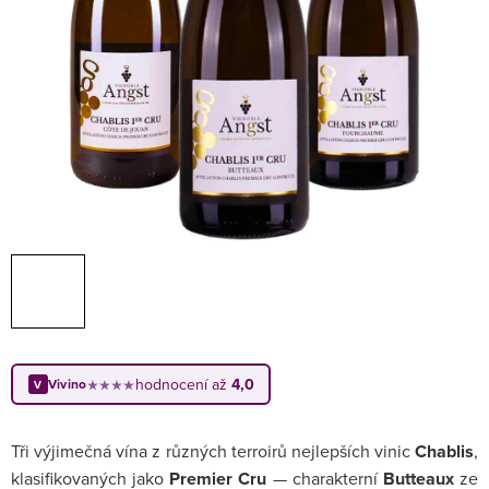
hodnocení až
4,0
Vivino
★★★★
V
Tři výjimečná vína z různých terroirů nejlepších vinic
Chablis
,
klasifikovaných jako
Premier Cru
— charakterní
Butteaux
ze