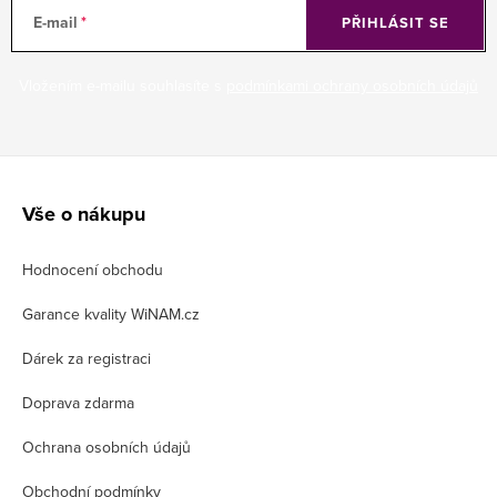
E-mail
PŘIHLÁSIT SE
Vložením e-mailu souhlasíte s
podmínkami ochrany osobních údajů
Z
á
Vše o nákupu
p
Hodnocení obchodu
a
t
Garance kvality WiNAM.cz
í
Dárek za registraci
Doprava zdarma
Ochrana osobních údajů
Obchodní podmínky