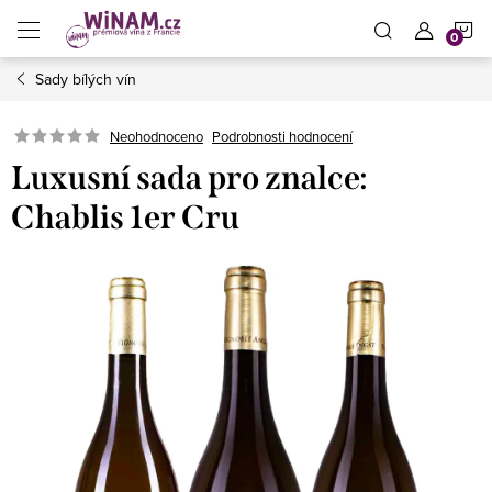
Přejít
N
na
obsah
Sady bílých vín
K
Neohodnoceno
Podrobnosti hodnocení
Luxusní sada pro znalce:
Chablis 1er Cru