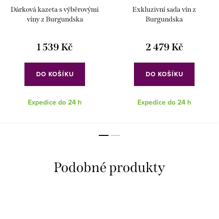
Dárková kazeta s výběrovými
Exkluzivní sada vín z
víny z Burgundska
Burgundska
1 539 Kč
2 479 Kč
DO KOŠÍKU
DO KOŠÍKU
Expedice do 24 h
Expedice do 24 h