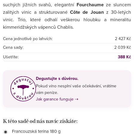
suchých jižních svahů, elegantní
Fourchaume
ze sluncem
zalitých vinic a strukturované
Côte de Jouan
z 30-letých
vinic. Trio, které odhalí veškerou hloubku a mineralitu
kimmeridžských vápenců Chablis.
Cena jednotlivě po lahvích:
2 427 Kč
Cena sady:
2 039 Kč
Ušetříte:
388 Kč
Degustujte s důvěrou.
Pokud víno nesplní vaše očekávání, vrátíme
vám peníze.
Jak garance funguje ⇢
K této sadě od nás navíc získáte:
Francouzská terina 180 g