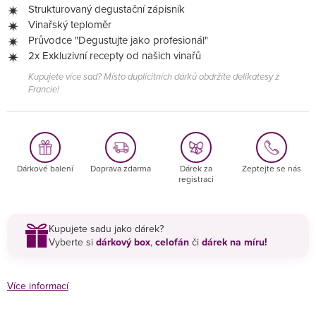
Strukturovaný degustační zápisník
Vinařský teploměr
Průvodce "Degustujte jako profesionál"
2x Exkluzivní recepty od našich vinařů
Kupujete více sad? Místo duplicitních dárků obdržíte delikatesy z
Francie!
Dárkové balení
Doprava zdarma
Dárek za
Zeptejte se nás
registraci
Kupujete sadu jako dárek?
Vyberte si
dárkový box
,
celofán
či
dárek na míru!
Více informací