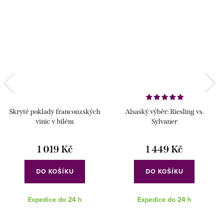
Skryté poklady francouzských
Alsaský výběr: Riesling vs.
vinic v bílém
Sylvaner
1 019 Kč
1 449 Kč
DO KOŠÍKU
DO KOŠÍKU
Expedice do 24 h
Expedice do 24 h