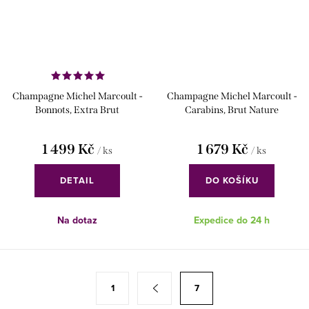
Champagne Michel Marcoult -
Champagne Michel Marcoult -
Bonnots, Extra Brut
Carabins, Brut Nature
1 499 Kč
1 679 Kč
/ ks
/ ks
DETAIL
DO KOŠÍKU
Na dotaz
Expedice do 24 h
O
S
1
7
v
t