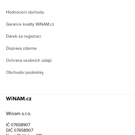
p
Hodnocení obchodu
a
t
Garance kvality WiNAM.cz
í
Dárek za registraci
Doprava zdarma
Ochrana osobních údajů
Obchodní podmínky
WiNAM.cz
Winam s.r.o.
IČ 07658907
DIČ 07658907