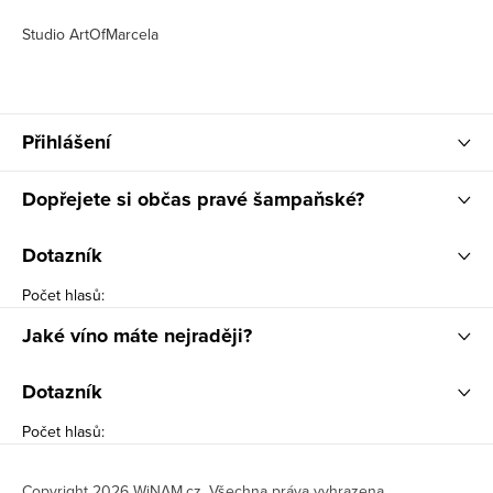
Studio ArtOfMarcela
Přihlášení
Dopřejete si občas pravé šampaňské?
Dotazník
Počet hlasů:
Jaké víno máte nejraději?
Dotazník
Počet hlasů:
Copyright 2026
WiNAM.cz
. Všechna práva vyhrazena.