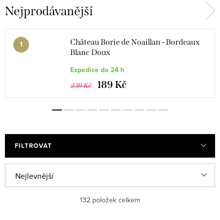
Nejprodávanější
Château Borie de Noaillan - Bordeaux
Blanc Doux
Expedice do 24 h
189 Kč
239 Kč
FILTROVAT
V
Ř
Nejlevnější
ý
a
Nejdražší
132
položek celkem
p
z
i
e