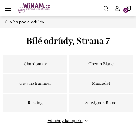
Přejít
N
na
obsah
Vína podle odrůdy
K
Bílé odrůdy
, Strana 7
Chardonnay
Chenin Blanc
Gewurztraminer
Muscadet
Riesling
Sauvignon Blanc
Všechny kategorie
Sémillon
Vermentino