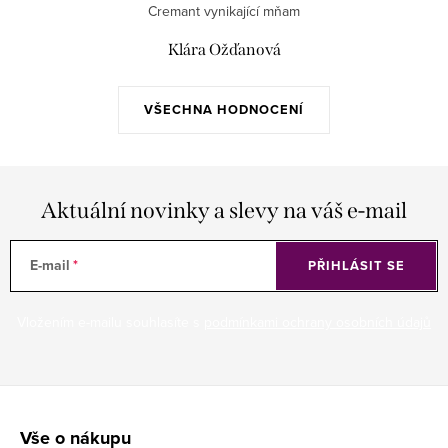
Cremant vynikající mňam
Klára Ožďanová
VŠECHNA HODNOCENÍ
Aktuální novinky a slevy na váš e-mail
E-mail
PŘIHLÁSIT SE
Vložením e-mailu souhlasíte s
podmínkami ochrany osobních údajů
Z
á
Vše o nákupu