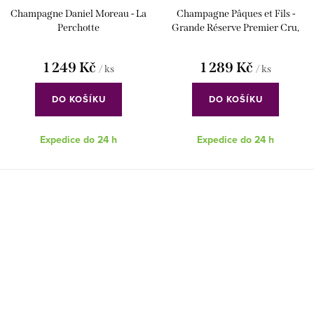
Champagne Daniel Moreau - La
Champagne Pâques et Fils -
Perchotte
Grande Réserve Premier Cru,
Brut
1 249 Kč
1 289 Kč
/ ks
/ ks
DO KOŠÍKU
DO KOŠÍKU
Expedice do 24 h
Expedice do 24 h