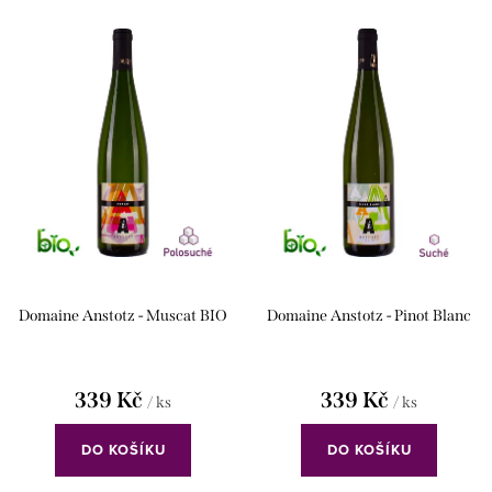
Nejprodávanější
s
n
Abecedně
p
í
r
p
o
r
d
o
u
d
k
u
t
k
Domaine Anstotz - Muscat BIO
Domaine Anstotz - Pinot Blanc
ů
t
ů
339 Kč
339 Kč
/ ks
/ ks
DO KOŠÍKU
DO KOŠÍKU