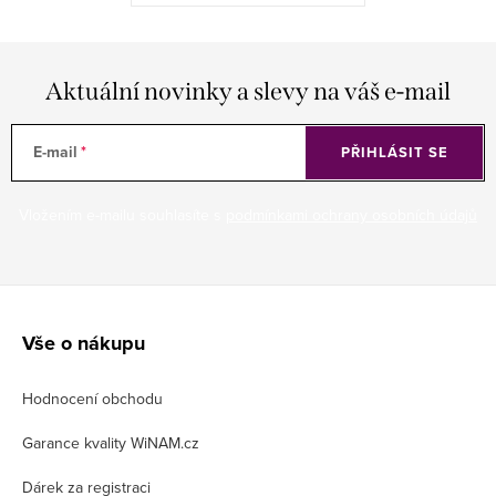
Aktuální novinky a slevy na váš e-mail
E-mail
PŘIHLÁSIT SE
Vložením e-mailu souhlasíte s
podmínkami ochrany osobních údajů
Z
á
Vše o nákupu
p
Hodnocení obchodu
a
t
Garance kvality WiNAM.cz
í
Dárek za registraci