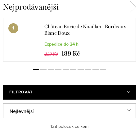
Nejprodávanější
Château Borie de Noaillan - Bordeaux
Blanc Doux
Expedice do 24 h
189 Kč
239 Kč
FILTROVAT
V
Ř
Nejlevnější
ý
a
Nejdražší
128
položek celkem
p
z
i
e