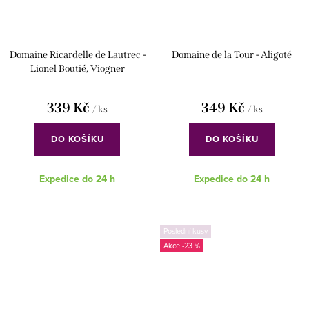
Domaine Ricardelle de Lautrec -
Domaine de la Tour - Aligoté
Lionel Boutié, Viogner
339 Kč
349 Kč
/ ks
/ ks
DO KOŠÍKU
DO KOŠÍKU
Expedice do 24 h
Expedice do 24 h
Poslední kusy
-23 %