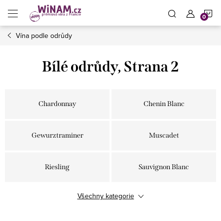
Přejít
N
na
obsah
Vína podle odrůdy
K
Bílé odrůdy
, Strana 2
Chardonnay
Chenin Blanc
Gewurztraminer
Muscadet
Riesling
Sauvignon Blanc
Všechny kategorie
Sémillon
Vermentino